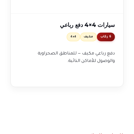
سيارات 4×4 دفع رباعي
6 ركاب
مكيف
4×4
دفع رباعي مكيف — للمناطق الصحراوية
والوصول للأماكن النائية.