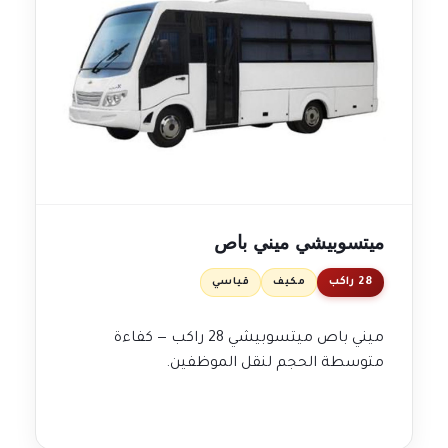
ميتسوبيشي ميني باص
28 راكب
مكيف
قياسي
ميني باص ميتسوبيشي 28 راكب — كفاءة
متوسطة الحجم لنقل الموظفين.