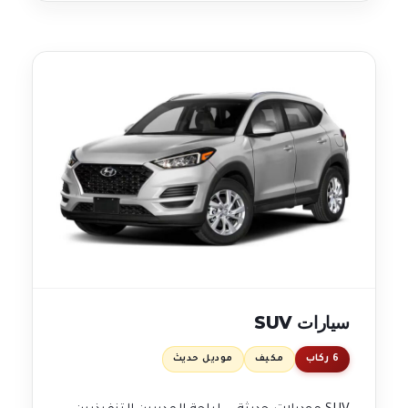
سيارات SUV
6 ركاب
مكيف
موديل حديث