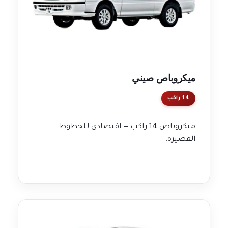
ميكروباص صيني
14 راكب
ميكروباص 14 راكب — اقتصادي للخطوط
القصيرة.