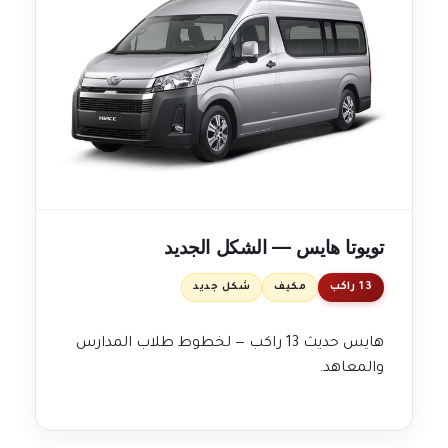
تويوتا هايس — الشكل الجديد
13 راكب
مكيف
شكل جديد
هايس حديث 13 راكب — لخطوط طلاب المدارس
والمعاهد.