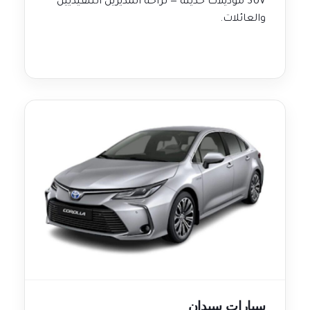
SUV موديلات حديثة — لراحة المديرين التنفيذيين
والعائلات.
سيارات سيدان