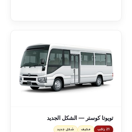
تويوتا كوستر — الشكل الجديد
21 راكب
مكيف
شكل جديد