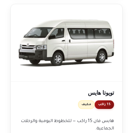
تويوتا هايس
15 راكب
مكيف
هايس فان 15 راكب — للخطوط اليومية والرحلات
الجماعية.